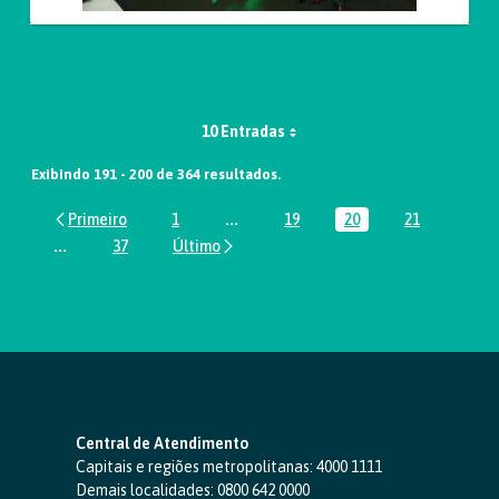
10 Entradas
Exibindo 191 - 200 de 364 resultados.
1
...
19
20
21
Página
Páginas intermediárias Usar ABA par
Página
Página
Página
...
37
Páginas intermediárias Usar ABA para navegar.
Página
Central de Atendimento
Capitais e regiões metropolitanas:
4000 1111
Demais localidades:
0800 642 0000