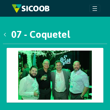
Pular para o Conteúdo principal
07 - Coquetel
Voltar
Galeria de Mídias