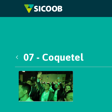
Pular para o Conteúdo principal
07 - Coquetel
Voltar
Galeria de Mídias