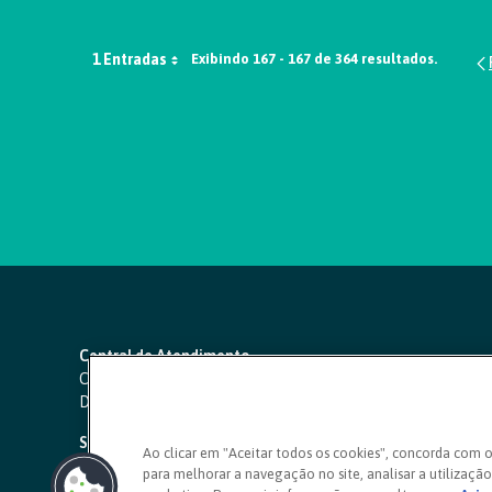
1 Entradas
Exibindo 167 - 167 de 364 resultados.
Central de Atendimento
Capitais e regiões metropolitanas:
4000 1111
Demais localidades:
0800 642 0000
SAC 24 horas
-
0800 724 4420
Ao clicar em "Aceitar todos os cookies", concorda com 
para melhorar a navegação no site, analisar a utilização 
Ouvidoria