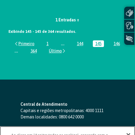
1 Entradas
Exibindo 145 - 145 de 364 resultados.
1
...
144
145
146
Página
Páginas intermediárias Usar ABA par
Página
Página
Página
...
364
Páginas intermediárias Usar ABA para navegar.
Página
Central de Atendimento
Capitais e regiões metropolitanas:
4000 1111
Demais localidades:
0800 642 0000
SAC 24 horas
-
0800 724 4420