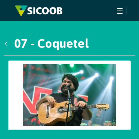
Pular para o Conteúdo principal
07 - Coquetel
Voltar
Galeria de Mídias