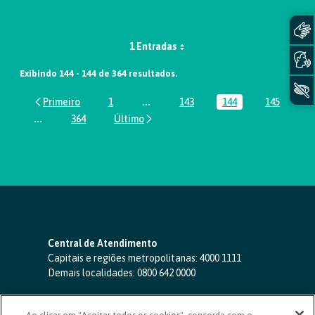
1 Entradas
Exibindo 144 - 144 de 364 resultados.
1
...
143
144
145
Página
Páginas intermediárias Usar ABA par
Página
Página
Página
...
364
Páginas intermediárias Usar ABA para navegar.
Página
Central de Atendimento
Capitais e regiões metropolitanas:
4000 1111
Demais localidades:
0800 642 0000
SAC 24 horas
-
0800 724 4420