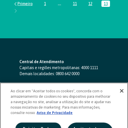
1
...
11
12
13
Página
Páginas intermediárias Usar ABA par
Página
Página
Página
Central de Atendimento
Capitais e regiões metropolitanas:
4000 1111
Demais localidades:
0800 642 0000
SAC 24 horas
-
0800 724 4420
Ao clicar em "Aceitar todos os cookies", concorda com o
Ouvidoria
armazenamento de cookies no seu dispositivo para melhorar
0800 725 0996
(de segunda a sexta, das 8h às 20h)
a navegação no site, analisar a utilização do site e ajudar nas
ouvidoriasicoob.com.br
nossas iniciativas de marketing. Para mais informações,
consulte nosso
Deficientes auditivos ou de fala
Aviso de Privacidade
-
0800 940 0458
(de segunda a sexta, das 8h às 20h)