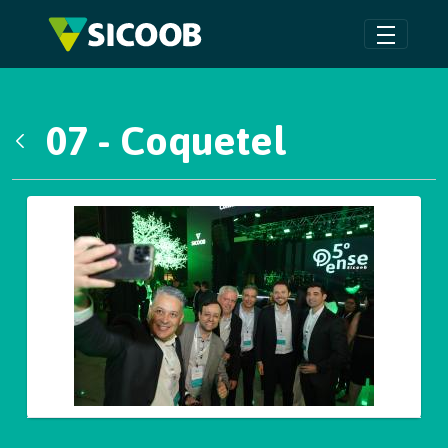
Pular para o Conteúdo principal
07 - Coquetel
Voltar
Galeria de Mídias