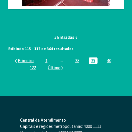
3 Entradas
Exibindo 115 - 117 de 364 resultados.
1
...
38
39
40
Página
Páginas intermediárias Usar ABA par
Página
Página
Página
...
122
Páginas intermediárias Usar ABA para navegar.
Página
Central de Atendimento
Capitais e regiões metropolitanas:
4000 1111