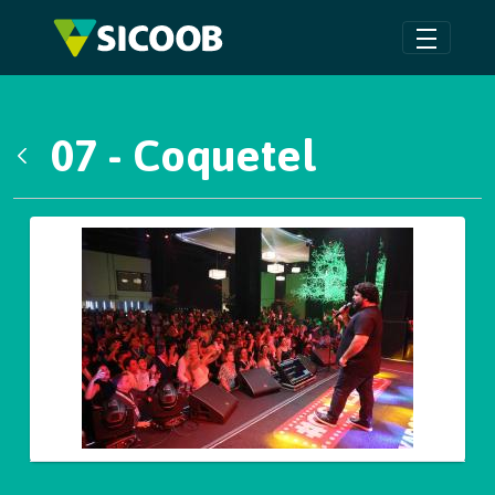
Pular para o Conteúdo principal
07 - Coquetel
Voltar
Galeria de Mídias