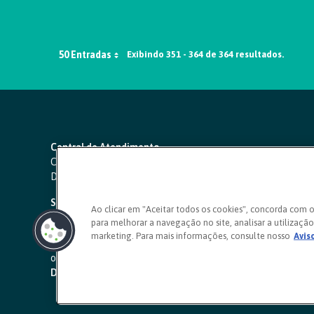
50 Entradas
Exibindo 351 - 364 de 364 resultados.
Central de Atendimento
Capitais e regiões metropolitanas:
4000 1111
Demais localidades:
0800 642 0000
SAC 24 horas
-
0800 724 4420
Ao clicar em "Aceitar todos os cookies", concorda com 
para melhorar a navegação no site, analisar a utilização 
Ouvidoria
marketing. Para mais informações, consulte nosso
Avis
0800 725 0996
(de segunda a sexta, das 8h às 20h)
ouvidoriasicoob.com.br
Deficientes auditivos ou de fala
-
0800 940 0458
(de segunda 