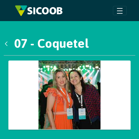
Pular para o Conteúdo principal
07 - Coquetel
Voltar
Galeria de Mídias