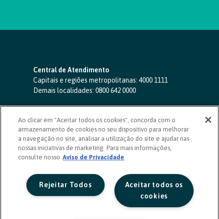
Central de Atendimento
Capitais e regiões metropolitanas:
4000 1111
Demais localidades:
0800 642 0000
SAC 24 horas
-
0800 724 4420
Ao clicar em "Aceitar todos os cookies", concorda com o
Ouvidoria
armazenamento de cookies no seu dispositivo para melhorar
0800 725 0996
(de segunda a sexta, das 8h às 20h)
a navegação no site, analisar a utilização do site e ajudar nas
ouvidoriasicoob.com.br
nossas iniciativas de marketing. Para mais informações,
consulte nosso
Deficientes auditivos ou de fala
Aviso de Privacidade
-
0800 940 0458
(de segunda a sexta, das 8h às 20h)
Rejeitar Todos
Aceitar todos os
cookies