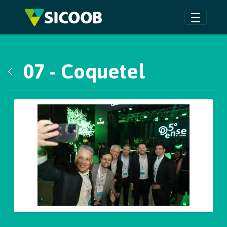
Pular para o Conteúdo principal
07 - Coquetel
Voltar
Galeria de Mídias