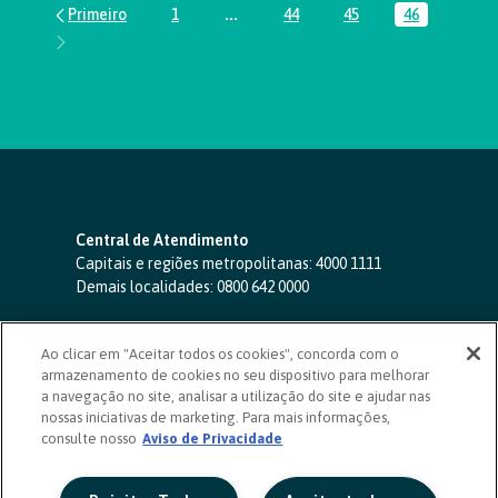
1
...
44
45
46
Página
Páginas intermediárias Usar ABA par
Página
Página
Página
Central de Atendimento
Capitais e regiões metropolitanas:
4000 1111
Demais localidades:
0800 642 0000
SAC 24 horas
-
0800 724 4420
Ao clicar em "Aceitar todos os cookies", concorda com o
Ouvidoria
armazenamento de cookies no seu dispositivo para melhorar
0800 725 0996
(de segunda a sexta, das 8h às 20h)
a navegação no site, analisar a utilização do site e ajudar nas
ouvidoriasicoob.com.br
nossas iniciativas de marketing. Para mais informações,
consulte nosso
Deficientes auditivos ou de fala
Aviso de Privacidade
-
0800 940 0458
(de segunda a sexta, das 8h às 20h)