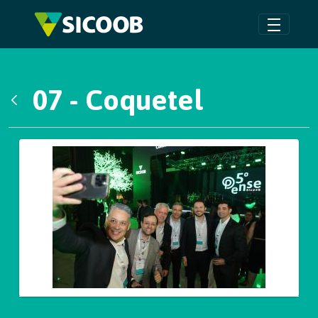
Pular para o Conteúdo principal
07 - Coquetel
Voltar
Galeria de Mídias