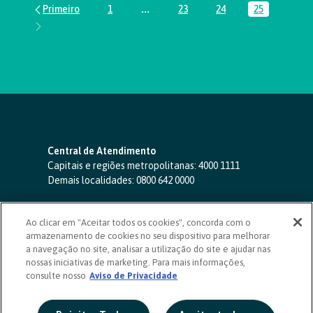
1
...
23
24
25
Página
Páginas intermediárias Usar ABA par
Página
Página
Página
Central de Atendimento
Capitais e regiões metropolitanas:
4000 1111
Demais localidades:
0800 642 0000
SAC 24 horas
-
0800 724 4420
Ao clicar em "Aceitar todos os cookies", concorda com o
Ouvidoria
armazenamento de cookies no seu dispositivo para melhorar
0800 725 0996
(de segunda a sexta, das 8h às 20h)
a navegação no site, analisar a utilização do site e ajudar nas
ouvidoriasicoob.com.br
nossas iniciativas de marketing. Para mais informações,
consulte nosso
Deficientes auditivos ou de fala
Aviso de Privacidade
-
0800 940 0458
(de segunda a sexta, das 8h às 20h)