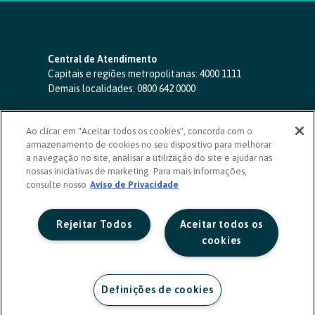
Central de Atendimento
Capitais e regiões metropolitanas:
4000 1111
Demais localidades:
0800 642 0000
SAC 24 horas
-
0800 724 4420
Ao clicar em "Aceitar todos os cookies", concorda com o
Ouvidoria
armazenamento de cookies no seu dispositivo para melhorar
0800 725 0996
(de segunda a sexta, das 8h às 20h)
a navegação no site, analisar a utilização do site e ajudar nas
ouvidoriasicoob.com.br
nossas iniciativas de marketing. Para mais informações,
consulte nosso
Deficientes auditivos ou de fala
Aviso de Privacidade
-
0800 940 0458
(de segunda a sexta, das 8h às 20h)
Rejeitar Todos
Aceitar todos os
cookies
Definições de cookies