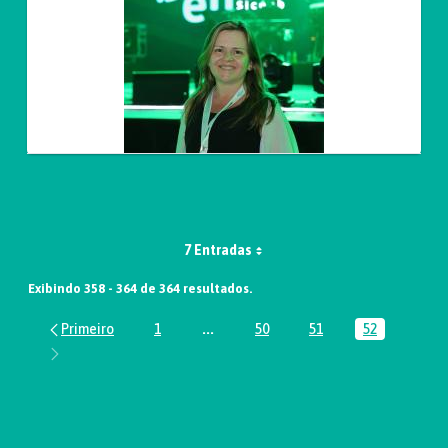
7 Entradas
Exibindo 358 - 364 de 364 resultados.
1
...
50
51
52
Página
Páginas intermediárias Usar ABA par
Página
Página
Página