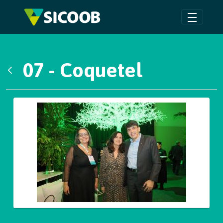
Pular para o Conteúdo principal
07 - Coquetel
Voltar
Galeria de Mídias