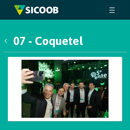
Pular para o Conteúdo principal
07 - Coquetel
Voltar
Galeria de Mídias