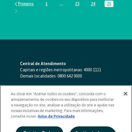
1
...
23
24
25
Página
Páginas intermediárias Usar ABA par
Página
Página
Página
Central de Atendimento
Capitais e regiões metropolitanas:
4000 1111
Demais localidades:
0800 642 0000
SAC 24 horas
-
0800 724 4420
Ao clicar em "Aceitar todos os cookies", concorda com o
Ouvidoria
armazenamento de cookies no seu dispositivo para melhorar
0800 725 0996
(de segunda a sexta, das 8h às 20h)
a navegação no site, analisar a utilização do site e ajudar nas
ouvidoriasicoob.com.br
nossas iniciativas de marketing. Para mais informações,
consulte nosso
Deficientes auditivos ou de fala
Aviso de Privacidade
-
0800 940 0458
(de segunda a sexta, das 8h às 20h)