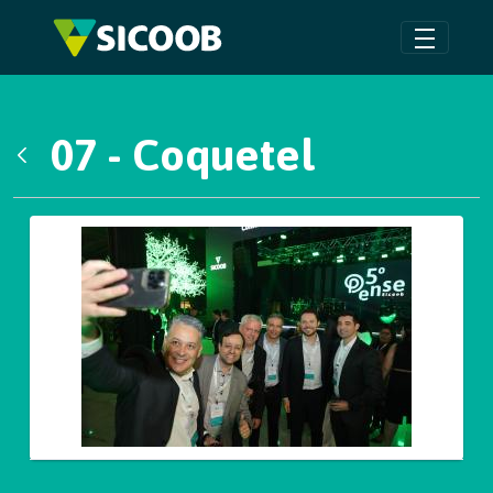
Pular para o Conteúdo principal
07 - Coquetel
Voltar
Galeria de Mídias