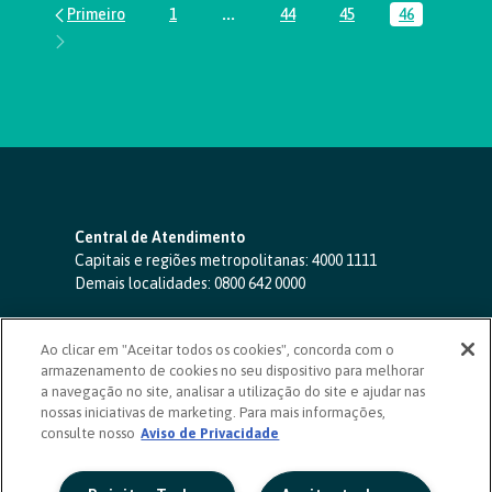
1
...
44
45
46
Página
Páginas intermediárias Usar ABA par
Página
Página
Página
Central de Atendimento
Capitais e regiões metropolitanas:
4000 1111
Demais localidades:
0800 642 0000
SAC 24 horas
-
0800 724 4420
Ao clicar em "Aceitar todos os cookies", concorda com o
Ouvidoria
armazenamento de cookies no seu dispositivo para melhorar
0800 725 0996
(de segunda a sexta, das 8h às 20h)
a navegação no site, analisar a utilização do site e ajudar nas
ouvidoriasicoob.com.br
nossas iniciativas de marketing. Para mais informações,
consulte nosso
Deficientes auditivos ou de fala
Aviso de Privacidade
-
0800 940 0458
(de segunda a sexta, das 8h às 20h)