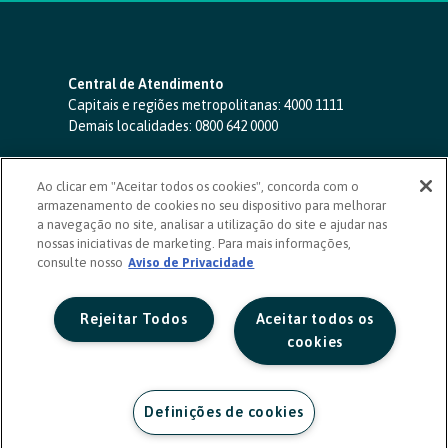
Central de Atendimento
Capitais e regiões metropolitanas:
4000 1111
Demais localidades:
0800 642 0000
SAC 24 horas
-
0800 724 4420
Ao clicar em "Aceitar todos os cookies", concorda com o
Ouvidoria
armazenamento de cookies no seu dispositivo para melhorar
0800 725 0996
(de segunda a sexta, das 8h às 20h)
a navegação no site, analisar a utilização do site e ajudar nas
ouvidoriasicoob.com.br
nossas iniciativas de marketing. Para mais informações,
consulte nosso
Deficientes auditivos ou de fala
Aviso de Privacidade
-
0800 940 0458
(de segunda a sexta, das 8h às 20h)
Rejeitar Todos
Aceitar todos os
cookies
Definições de cookies