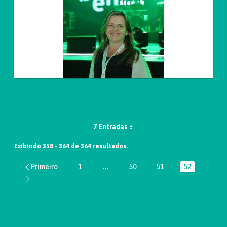
7 Entradas
Exibindo 358 - 364 de 364 resultados.
1
...
50
51
52
Página
Páginas intermediárias Usar ABA par
Página
Página
Página