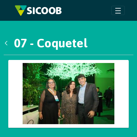
Pular para o Conteúdo principal
07 - Coquetel
Voltar
Galeria de Mídias