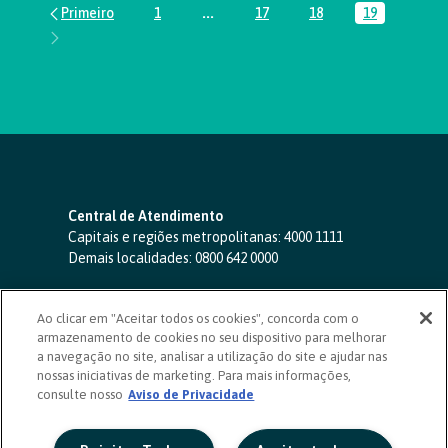
1
...
17
18
19
Página
Páginas intermediárias Usar ABA par
Página
Página
Página
Central de Atendimento
Capitais e regiões metropolitanas:
4000 1111
Demais localidades:
0800 642 0000
SAC 24 horas
-
0800 724 4420
Ao clicar em "Aceitar todos os cookies", concorda com o
Ouvidoria
armazenamento de cookies no seu dispositivo para melhorar
0800 725 0996
(de segunda a sexta, das 8h às 20h)
a navegação no site, analisar a utilização do site e ajudar nas
ouvidoriasicoob.com.br
nossas iniciativas de marketing. Para mais informações,
consulte nosso
Deficientes auditivos ou de fala
Aviso de Privacidade
-
0800 940 0458
(de segunda a sexta, das 8h às 20h)