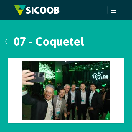
Pular para o Conteúdo principal
07 - Coquetel
Voltar
Galeria de Mídias