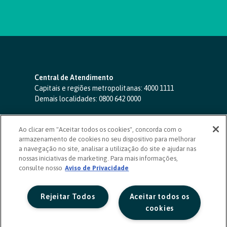
Central de Atendimento
Capitais e regiões metropolitanas:
4000 1111
Demais localidades:
0800 642 0000
SAC 24 horas
-
0800 724 4420
Ao clicar em "Aceitar todos os cookies", concorda com o
Ouvidoria
armazenamento de cookies no seu dispositivo para melhorar
0800 725 0996
(de segunda a sexta, das 8h às 20h)
a navegação no site, analisar a utilização do site e ajudar nas
ouvidoriasicoob.com.br
nossas iniciativas de marketing. Para mais informações,
consulte nosso
Deficientes auditivos ou de fala
Aviso de Privacidade
-
0800 940 0458
(de segunda a sexta, das 8h às 20h)
Rejeitar Todos
Aceitar todos os
cookies