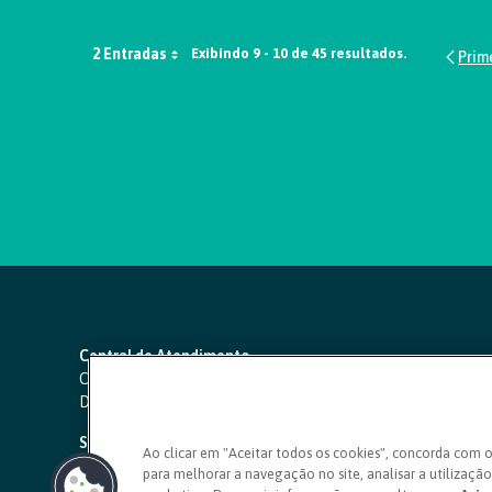
2 Entradas
Exibindo 9 - 10 de 45 resultados.
Central de Atendimento
Capitais e regiões metropolitanas:
4000 1111
Demais localidades:
0800 642 0000
SAC 24 horas
-
0800 724 4420
Ao clicar em "Aceitar todos os cookies", concorda com 
para melhorar a navegação no site, analisar a utilização 
Ouvidoria