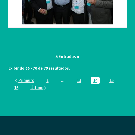
5 Entradas
Exibindo 66 - 70 de 79 resultados.
1
...
13
14
15
Página
Páginas intermediárias Usar ABA par
Página
Página
Página
16
Página