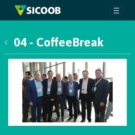
Pular para o Conteúdo principal
04 - CoffeeBreak
Voltar
Galeria de Mídias