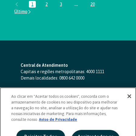
1
2
3
...
20
Página
Página
Página
Páginas intermediárias Usar A
Página
Central de Atendimento
Capitais e regiões metropolitanas:
4000 1111
Demais localidades:
0800 642 0000
SAC 24 horas
-
0800 724 4420
Ao clicar em "Aceitar todos os cookies", concorda com o
Ouvidoria
armazenamento de cookies no seu dispositivo para melhorar
0800 725 0996
(de segunda a sexta, das 8h às 20h)
a navegação no site, analisar a utilização do site e ajudar nas
ouvidoriasicoob.com.br
nossas iniciativas de marketing. Para mais informações,
consulte nosso
Deficientes auditivos ou de fala
Aviso de Privacidade
-
0800 940 0458
(de segunda a sexta, das 8h às 20h)