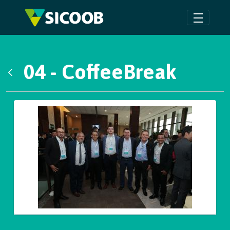
Pular para o Conteúdo principal
04 - CoffeeBreak
Voltar
Galeria de Mídias