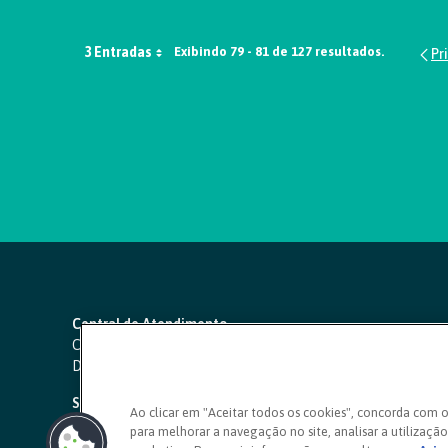
3 Entradas
Exibindo 79 - 81 de 127 resultados.
Central de Atendimento
Capitais e regiões metropolitanas:
4000 1111
Demais localidades:
0800 642 0000
SAC 24 horas
-
0800 724 4420
Ao clicar em "Aceitar todos os cookies", concorda com 
para melhorar a navegação no site, analisar a utilização 
Ouvidoria