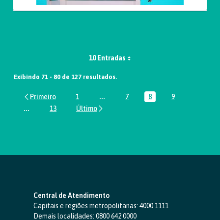
10 Entradas
Exibindo 71 - 80 de 127 resultados.
1
...
7
8
9
Página
Páginas intermediárias Usar ABA par
Página
Página
Página
...
13
Páginas intermediárias Usar ABA para navegar.
Página
Central de Atendimento
Capitais e regiões metropolitanas:
4000 1111
Demais localidades:
0800 642 0000