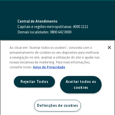
Central de Atendimento
Capitais e regiões metropolitanas:
4000 1111
Demais localidades:
0800 642 0000
SAC 24 horas
-
0800 724 4420
Ao clicar em "Aceitar todos os cookies", concorda com o
Ouvidoria
armazenamento de cookies no seu dispositivo para melhorar
0800 725 0996
(de segunda a sexta, das 8h às 20h)
a navegação no site, analisar a utilização do site e ajudar nas
ouvidoriasicoob.com.br
nossas iniciativas de marketing. Para mais informações,
consulte nosso
Deficientes auditivos ou de fala
Aviso de Privacidade
-
0800 940 0458
(de segunda a sexta, das 8h às 20h)
Rejeitar Todos
Aceitar todos os
cookies
Definições de cookies