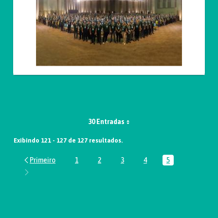
30 Entradas
Exibindo 121 - 127 de 127 resultados.
1
2
3
4
5
Página
Página
Página
Página
Página