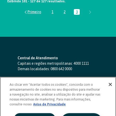
Exibindo 101 - 127 de 127 resultados.
1
2
3
Página
Página
Página
Central de Atendimento
Capitais e regiões metropolitanas:
4000 1111
Demais localidades:
0800 642 0000
SAC 24 horas
-
0800 724 4420
Ao clicar em "Aceitar todos os cookies", concorda com o
Ouvidoria
armazenamento de cookies no seu dispositivo para melhorar
0800 725 0996
(de segunda a sexta, das 8h às 20h)
a navegação no site, analisar a utilização do site e ajudar nas
ouvidoriasicoob.com.br
nossas iniciativas de marketing. Para mais informações,
consulte nosso
Deficientes auditivos ou de fala
Aviso de Privacidade
-
0800 940 0458
(de segunda a sexta, das 8h às 20h)