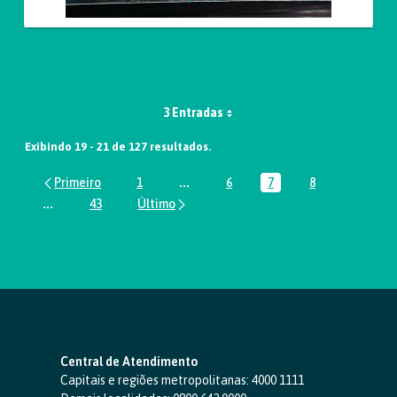
3 Entradas
Exibindo 19 - 21 de 127 resultados.
1
...
6
7
8
Página
Páginas intermediárias Usar ABA par
Página
Página
Página
...
43
Páginas intermediárias Usar ABA para navegar.
Página
Central de Atendimento
Capitais e regiões metropolitanas:
4000 1111