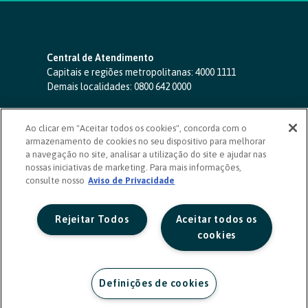
Central de Atendimento
Capitais e regiões metropolitanas:
4000 1111
Demais localidades:
0800 642 0000
SAC 24 horas
-
0800 724 4420
Ao clicar em "Aceitar todos os cookies", concorda com o
Ouvidoria
armazenamento de cookies no seu dispositivo para melhorar
0800 725 0996
(de segunda a sexta, das 8h às 20h)
a navegação no site, analisar a utilização do site e ajudar nas
ouvidoriasicoob.com.br
nossas iniciativas de marketing. Para mais informações,
consulte nosso
Deficientes auditivos ou de fala
Aviso de Privacidade
-
0800 940 0458
(de segunda a sexta, das 8h às 20h)
Rejeitar Todos
Aceitar todos os
cookies
Definições de cookies