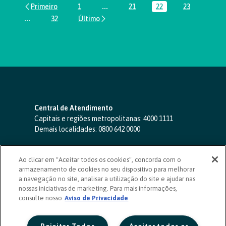
1
...
21
22
23
Página
Páginas intermediárias Usar ABA par
Página
Página
Página
...
32
Páginas intermediárias Usar ABA para navegar.
Página
Central de Atendimento
Capitais e regiões metropolitanas:
4000 1111
Demais localidades:
0800 642 0000
SAC 24 horas
-
0800 724 4420
Ao clicar em "Aceitar todos os cookies", concorda com o
Ouvidoria
armazenamento de cookies no seu dispositivo para melhorar
0800 725 0996
(de segunda a sexta, das 8h às 20h)
a navegação no site, analisar a utilização do site e ajudar nas
ouvidoriasicoob.com.br
nossas iniciativas de marketing. Para mais informações,
consulte nosso
Deficientes auditivos ou de fala
Aviso de Privacidade
-
0800 940 0458
(de segunda a sexta, das 8h às 20h)