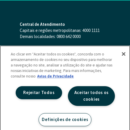
Central de Atendimento
Capitais e regiões metropolitanas:
4000 1111
Demais localidades:
0800 642 0000
SAC 24 horas
-
0800 724 4420
Ao clicar em "Aceitar todos os cookies", concorda com o
Ouvidoria
armazenamento de cookies no seu dispositivo para melhorar
0800 725 0996
(de segunda a sexta, das 8h às 20h)
a navegação no site, analisar a utilização do site e ajudar nas
ouvidoriasicoob.com.br
nossas iniciativas de marketing. Para mais informações,
consulte nosso
Deficientes auditivos ou de fala
Aviso de Privacidade
-
0800 940 0458
(de segunda a sexta, das 8h às 20h)
Rejeitar Todos
Aceitar todos os
cookies
Definições de cookies