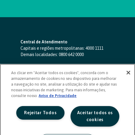
Central de Atendimento
Capitais e regiões metropolitanas:
4000 1111
Demais localidades:
0800 642 0000
SAC 24 horas
-
0800 724 4420
Ao clicar em "Aceitar todos os cookies", concorda com o
Ouvidoria
armazenamento de cookies no seu dispositivo para melhorar
0800 725 0996
(de segunda a sexta, das 8h às 20h)
a navegação no site, analisar a utilização do site e ajudar nas
ouvidoriasicoob.com.br
nossas iniciativas de marketing. Para mais informações,
consulte nosso
Deficientes auditivos ou de fala
Aviso de Privacidade
-
0800 940 0458
(de segunda a sexta, das 8h às 20h)
Rejeitar Todos
Aceitar todos os
cookies