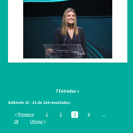
7 Entradas
Exibindo 15 - 21 de 124 resultados.
1
2
3
4
...
Página
Página
Página
Página
Páginas interm
18
Página