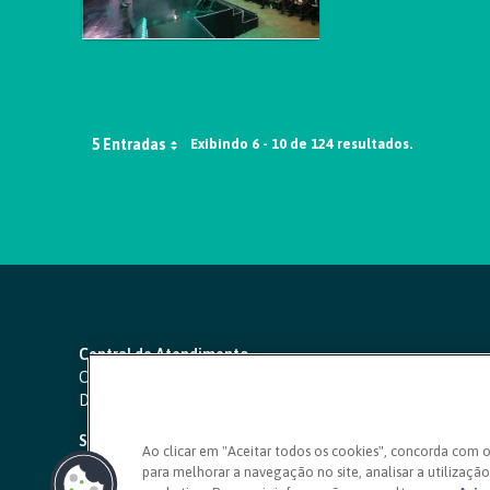
5 Entradas
Exibindo 6 - 10 de 124 resultados.
Central de Atendimento
Capitais e regiões metropolitanas:
4000 1111
Demais localidades:
0800 642 0000
SAC 24 horas
-
0800 724 4420
Ao clicar em "Aceitar todos os cookies", concorda com 
para melhorar a navegação no site, analisar a utilização 
Ouvidoria