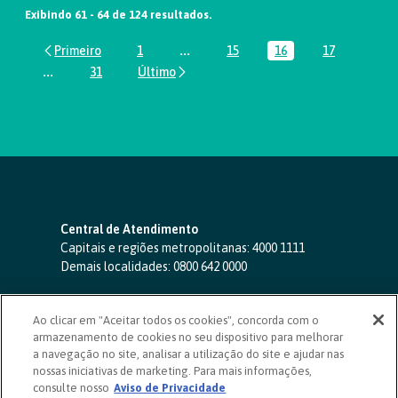
Exibindo 61 - 64 de 124 resultados.
1
...
15
16
17
Página
Páginas intermediárias Usar ABA par
Página
Página
Página
...
31
Páginas intermediárias Usar ABA para navegar.
Página
Central de Atendimento
Capitais e regiões metropolitanas:
4000 1111
Demais localidades:
0800 642 0000
SAC 24 horas
-
0800 724 4420
Ao clicar em "Aceitar todos os cookies", concorda com o
Ouvidoria
armazenamento de cookies no seu dispositivo para melhorar
0800 725 0996
(de segunda a sexta, das 8h às 20h)
a navegação no site, analisar a utilização do site e ajudar nas
ouvidoriasicoob.com.br
nossas iniciativas de marketing. Para mais informações,
consulte nosso
Deficientes auditivos ou de fala
Aviso de Privacidade
-
0800 940 0458