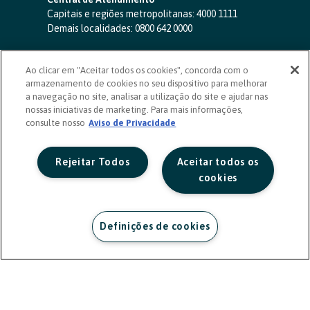
Capitais e regiões metropolitanas:
4000 1111
Demais localidades:
0800 642 0000
SAC 24 horas
-
0800 724 4420
Ao clicar em "Aceitar todos os cookies", concorda com o
Ouvidoria
armazenamento de cookies no seu dispositivo para melhorar
0800 725 0996
(de segunda a sexta, das 8h às 20h)
a navegação no site, analisar a utilização do site e ajudar nas
ouvidoriasicoob.com.br
nossas iniciativas de marketing. Para mais informações,
consulte nosso
Deficientes auditivos ou de fala
Aviso de Privacidade
-
0800 940 0458
(de segunda a sexta, das 8h às 20h)
Rejeitar Todos
Aceitar todos os
cookies
Definições de cookies