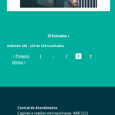
15 Entradas
Exibindo 106 - 120 de 124 resultados.
1
...
7
8
9
Página
Páginas intermediárias Usar ABA par
Página
Página
Página
Central de Atendimento
Capitais e regiões metropolitanas:
4000 1111