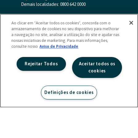
Demais localidades:
0800 642 0000
SAC 24 horas
-
0800 724 4420
Ao clicar em "Aceitar todos os cookies", concorda com o
Ouvidoria
armazenamento de cookies no seu dispositivo para melhorar
0800 725 0996
(de segunda a sexta, das 8h às 20h)
a navegação no site, analisar a utilização do site e ajudar nas
ouvidoriasicoob.com.br
nossas iniciativas de marketing. Para mais informações,
consulte nosso
Deficientes auditivos ou de fala
Aviso de Privacidade
-
0800 940 0458
(de segunda a sexta, das 8h às 20h)
Rejeitar Todos
Aceitar todos os
cookies
Definições de cookies