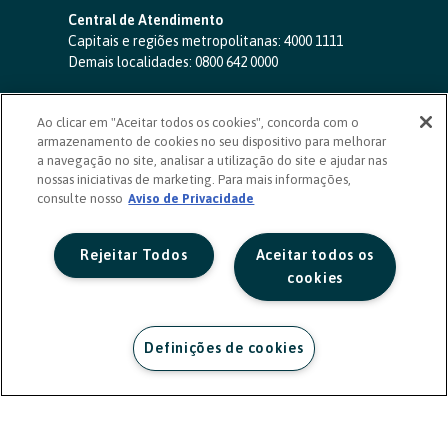
Central de Atendimento
Capitais e regiões metropolitanas:
4000 1111
Demais localidades:
0800 642 0000
SAC 24 horas
-
0800 724 4420
Ao clicar em "Aceitar todos os cookies", concorda com o
Ouvidoria
armazenamento de cookies no seu dispositivo para melhorar
0800 725 0996
(de segunda a sexta, das 8h às 20h)
a navegação no site, analisar a utilização do site e ajudar nas
ouvidoriasicoob.com.br
nossas iniciativas de marketing. Para mais informações,
consulte nosso
Deficientes auditivos ou de fala
Aviso de Privacidade
-
0800 940 0458
(de segunda a sexta, das 8h às 20h)
Rejeitar Todos
Aceitar todos os
cookies
Definições de cookies