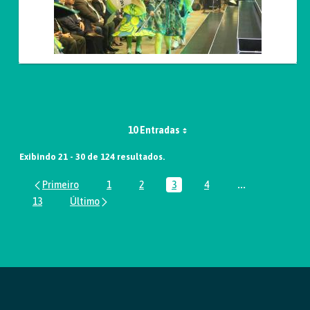
10 Entradas
Exibindo 21 - 30 de 124 resultados.
1
2
3
4
...
Página
Página
Página
Página
Páginas interm
13
Página