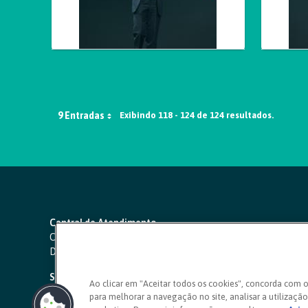
9 Entradas
Exibindo 118 - 124 de 124 resultados.
Central de Atendimento
Capitais e regiões metropolitanas:
4000 1111
Demais localidades:
0800 642 0000
SAC 24 horas
-
0800 724 4420
Ao clicar em "Aceitar todos os cookies", concorda com 
para melhorar a navegação no site, analisar a utilização 
Ouvidoria