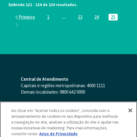
Exibindo 121 - 124 de 124 resultados.
1
...
23
24
25
Página
Páginas intermediárias Usar ABA par
Página
Página
Página
Central de Atendimento
Capitais e regiões metropolitanas:
4000 1111
Demais localidades:
0800 642 0000
SAC 24 horas
-
0800 724 4420
Ao clicar em "Aceitar todos os cookies", concorda com o
Ouvidoria
armazenamento de cookies no seu dispositivo para melhorar
0800 725 0996
(de segunda a sexta, das 8h às 20h)
a navegação no site, analisar a utilização do site e ajudar nas
ouvidoriasicoob.com.br
nossas iniciativas de marketing. Para mais informações,
consulte nosso
Deficientes auditivos ou de fala
Aviso de Privacidade
-
0800 940 0458