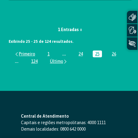
1 Entradas
Exibindo 25 - 25 de 124 resultados.
1
...
24
25
26
Página
Páginas intermediárias Usar ABA par
Página
Página
Página
...
124
Páginas intermediárias Usar ABA para navegar.
Página
Central de Atendimento
Capitais e regiões metropolitanas:
4000 1111
Demais localidades:
0800 642 0000