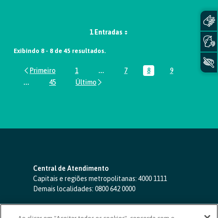
1 Entradas
Exibindo 8 - 8 de 45 resultados.
1
...
7
8
9
Página
Páginas intermediárias Usar ABA par
Página
Página
Página
...
45
Páginas intermediárias Usar ABA para navegar.
Página
Central de Atendimento
Capitais e regiões metropolitanas:
4000 1111
Demais localidades:
0800 642 0000
SAC 24 horas
-
0800 724 4420