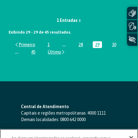
1 Entradas
Exibindo 29 - 29 de 45 resultados.
1
...
28
29
30
Página
Páginas intermediárias Usar ABA par
Página
Página
Página
...
45
Páginas intermediárias Usar ABA para navegar.
Página
Central de Atendimento
Capitais e regiões metropolitanas:
4000 1111
Demais localidades:
0800 642 0000
SAC 24 horas
-
0800 724 4420