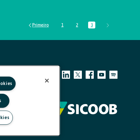
1
2
3
Página
Página
Página
ookies
s
kies