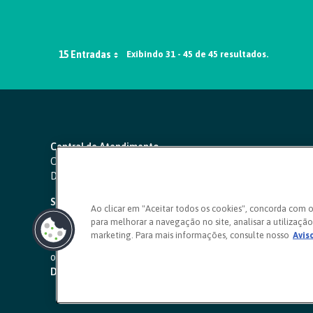
15 Entradas
Exibindo 31 - 45 de 45 resultados.
Central de Atendimento
Capitais e regiões metropolitanas:
4000 1111
Demais localidades:
0800 642 0000
SAC 24 horas
-
0800 724 4420
Ao clicar em "Aceitar todos os cookies", concorda com 
para melhorar a navegação no site, analisar a utilização 
Ouvidoria
marketing. Para mais informações, consulte nosso
Avis
0800 725 0996
(de segunda a sexta, das 8h às 20h)
ouvidoriasicoob.com.br
Deficientes auditivos ou de fala
-
0800 940 0458
(de segunda 