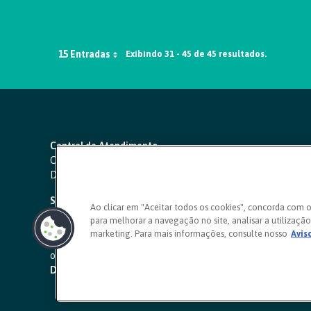
15 Entradas
Exibindo 31 - 45 de 45 resultados.
Central de Atendimento
Capitais e regiões metropolitanas:
4000 1111
Demais localidades:
0800 642 0000
SAC 24 horas
-
0800 724 4420
Ao clicar em "Aceitar todos os cookies", concorda com 
para melhorar a navegação no site, analisar a utilização 
Ouvidoria
marketing. Para mais informações, consulte nosso
Avis
0800 725 0996
(de segunda a sexta, das 8h às 20h)
ouvidoriasicoob.com.br
Deficientes auditivos ou de fala
-
0800 940 0458
(de segunda 