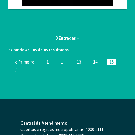
3 Entradas
Exibindo 43 - 45 de 45 resultados.
1
...
13
14
15
Página
Páginas intermediárias Usar ABA par
Página
Página
Página
Central de Atendimento
Capitais e regiões metropolitanas:
4000 1111