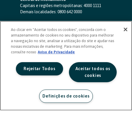
Capitais e regiões metropolitanas:
4000 1111
Demais localidades:
0800 642 0000
SAC 24 horas
-
0800 724 4420
Ao clicar em "Aceitar todos os cookies", concorda com o
Ouvidoria
armazenamento de cookies no seu dispositivo para melhorar
0800 725 0996
(de segunda a sexta, das 8h às 20h)
a navegação no site, analisar a utilização do site e ajudar nas
ouvidoriasicoob.com.br
nossas iniciativas de marketing. Para mais informações,
consulte nosso
Deficientes auditivos ou de fala
Aviso de Privacidade
-
0800 940 0458
(de segunda a sexta, das 8h às 20h)
Rejeitar Todos
Aceitar todos os
cookies
Definições de cookies