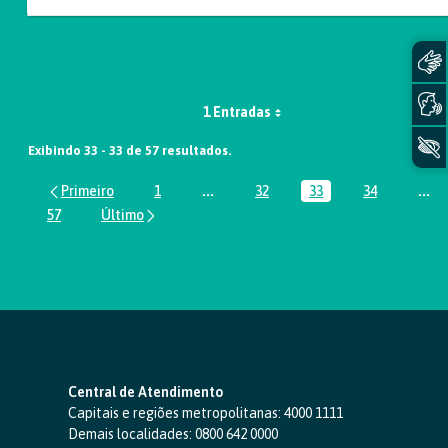
1 Entradas
Exibindo 33 - 33 de 57 resultados.
1
...
32
33
34
...
Página
Páginas intermediárias Usar ABA par
Página
Página
Página
Pág
57
Página
Central de Atendimento
Capitais e regiões metropolitanas:
4000 1111
Demais localidades:
0800 642 0000