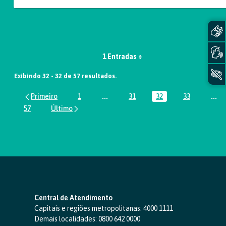
1 Entradas
Exibindo 32 - 32 de 57 resultados.
1
...
31
32
33
...
Página
Páginas intermediárias Usar ABA par
Página
Página
Página
Pág
57
Página
Central de Atendimento
Capitais e regiões metropolitanas:
4000 1111
Demais localidades:
0800 642 0000