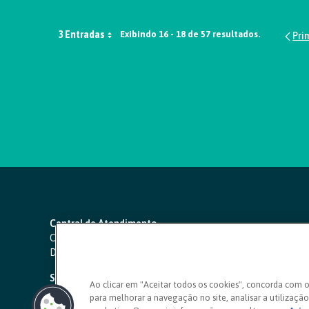
3 Entradas
Exibindo 16 - 18 de 57 resultados.
Central de Atendimento
Capitais e regiões metropolitanas:
4000 1111
Demais localidades:
0800 642 0000
SAC 24 horas
-
0800 724 4420
Ao clicar em "Aceitar todos os cookies", concorda com 
para melhorar a navegação no site, analisar a utilização 
Ouvidoria