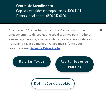
Central de Atendimento
Capitais e regiões metropolitanas:
4000 1111
Demais localidades:
0800 642 0000
SAC 24 horas
-
0800 724 4420
Ao clicar em "Aceitar todos os cookies", concorda com o
Ouvidoria
armazenamento de cookies no seu dispositivo para melhorar
0800 725 0996
(de segunda a sexta, das 8h às 20h)
a navegação no site, analisar a utilização do site e ajudar nas
ouvidoriasicoob.com.br
nossas iniciativas de marketing. Para mais informações,
consulte nosso
Deficientes auditivos ou de fala
Aviso de Privacidade
-
0800 940 0458
(de segunda a sexta, das 8h às 20h)
Rejeitar Todos
Aceitar todos os
cookies
Definições de cookies