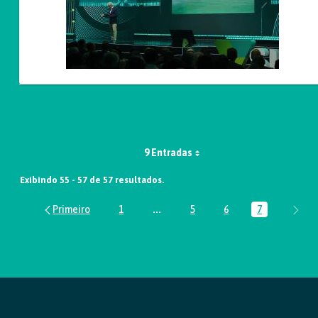
9 Entradas
Exibindo 55 - 57 de 57 resultados.
1
...
5
6
7
Página
Páginas intermediárias Usar ABA p
Página
Página
Página