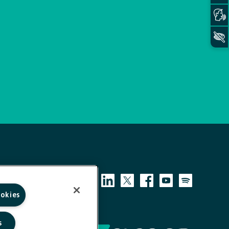
ookies
s