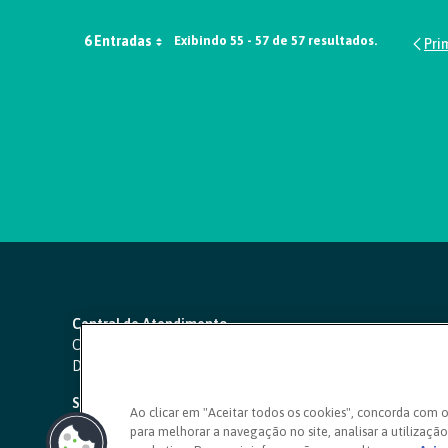
6 Entradas
Exibindo 55 - 57 de 57 resultados.
Central de Atendimento
Capitais e regiões metropolitanas:
4000 1111
Demais localidades:
0800 642 0000
SAC 24 horas
-
0800 724 4420
Ao clicar em "Aceitar todos os cookies", concorda com 
para melhorar a navegação no site, analisar a utilização 
Ouvidoria