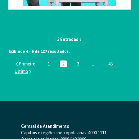
3 Entradas
Exibindo 4 - 6 de 127 resultados.
1
2
3
...
43
Página
Página
Página
Páginas intermediária
Página
Central de Atendimento
Capitais e regiões metropolitanas:
4000 1111