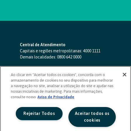
Central de Atendimento
Capitais e regiões metropolitanas:
4000 1111
Demais localidades:
0800 642 0000
SAC 24 horas
-
0800 724 4420
Ao clicar em "Aceitar todos os cookies", concorda com o
Ouvidoria
armazenamento de cookies no seu dispositivo para melhorar
0800 725 0996
(de segunda a sexta, das 8h às 20h)
a navegação no site, analisar a utilização do site e ajudar nas
ouvidoriasicoob.com.br
nossas iniciativas de marketing. Para mais informações,
consulte nosso
Deficientes auditivos ou de fala
Aviso de Privacidade
-
0800 940 0458
(de segunda a sexta, das 8h às 20h)
Rejeitar Todos
Aceitar todos os
cookies