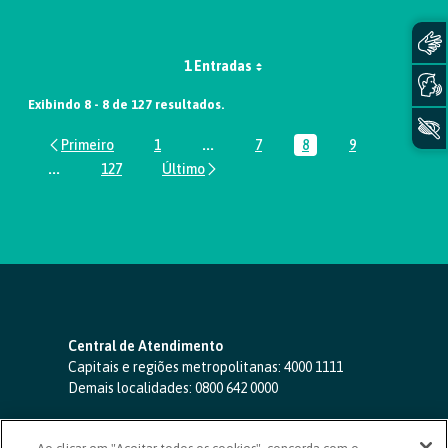
1 Entradas
Exibindo 8 - 8 de 127 resultados.
1
...
7
8
9
Página
Páginas intermediárias Usar ABA par
Página
Página
Página
...
127
Páginas intermediárias Usar ABA para navegar.
Página
Central de Atendimento
Capitais e regiões metropolitanas:
4000 1111
Demais localidades:
0800 642 0000
SAC 24 horas
-
0800 724 4420